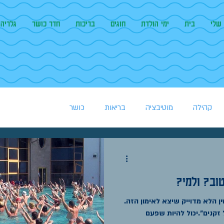
שלי
בית
ימי הולדת
חוגים
בריכות
חדר כושר
גלריה
קהילה
מוטיבציה
בריאות
כושר
וב? ולמי?
ן הלא מדוייק שיצא לאימון הזה.
קנים". יכול להיות שפעם