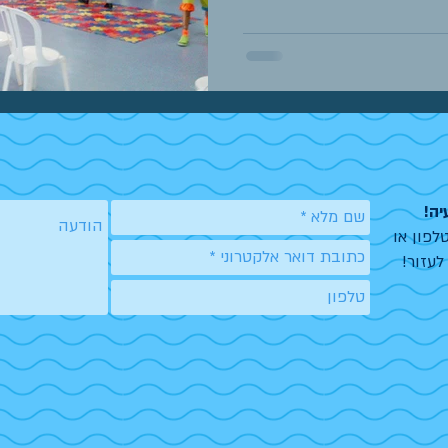
יה!
לפון או
לעזור!